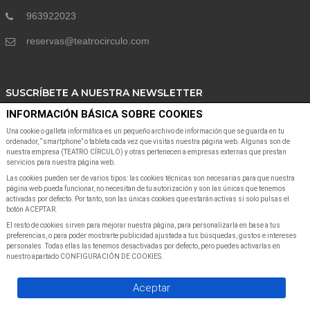
963922023
reservas@teatrocirculo.com
SUSCRÍBETE A NUESTRA NEWSLETTER
INFORMACIÓN BÁSICA SOBRE COOKIES
Suscribete a nuestra Newsletter para recibir las últimas noticias y ofertas
Una cookie o galleta informática es un pequeño archivo de información que se guarda en tu
ordenador, “smartphone” o tableta cada vez que visitas nuestra página web. Algunas son de
nuestra empresa (TEATRO CÍRCULO) y otras pertenecen a empresas externas que prestan
servicios para nuestra página web.
Las cookies pueden ser de varios tipos: las cookies técnicas son necesarias para que nuestra
página web pueda funcionar, no necesitan de tu autorización y son las únicas que tenemos
activadas por defecto. Por tanto, son las únicas cookies que estarán activas si solo pulsas el
botón ACEPTAR.
SUSCRIBIR A NEWSLETTER
El resto de cookies sirven para mejorar nuestra página, para personalizarla en base a tus
preferencias, o para poder mostrarte publicidad ajustada a tus búsquedas, gustos e intereses
personales. Todas ellas las tenemos desactivadas por defecto, pero puedes activarlas en
nuestro apartado CONFIGURACIÓN DE COOKIES.
Servientradas
©Copyright
2026
All Rights Reserved
Aceptar