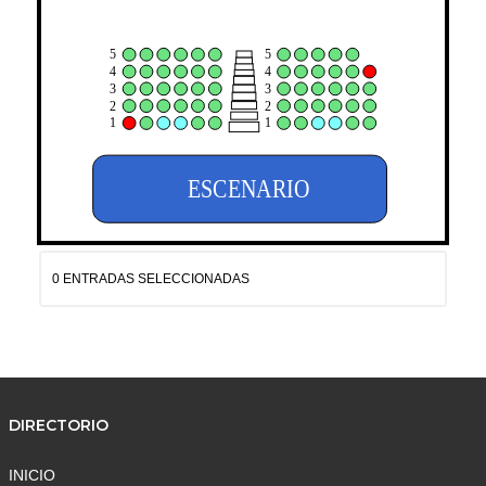
5
5
4
4
3
3
2
2
1
1
ESCENARIO
0 ENTRADAS SELECCIONADAS
DIRECTORIO
INICIO