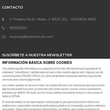
CONTACTO
C/ Prudenci Alcón i Mateu, 3 -BAJO IZQ. - VALENCIA 46020
963922023
reservas@teatrocirculo.com
SUSCRÍBETE A NUESTRA NEWSLETTER
INFORMACIÓN BÁSICA SOBRE COOKIES
Suscribete a nuestra Newsletter para recibir las últimas noticias y ofertas
Una cookie o galleta informática es un pequeño archivo de información que se guarda en tu
ordenador, “smartphone” o tableta cada vez que visitas nuestra página web. Algunas son de
nuestra empresa (TEATRO CÍRCULO) y otras pertenecen a empresas externas que prestan
servicios para nuestra página web.
Las cookies pueden ser de varios tipos: las cookies técnicas son necesarias para que nuestra
página web pueda funcionar, no necesitan de tu autorización y son las únicas que tenemos
activadas por defecto. Por tanto, son las únicas cookies que estarán activas si solo pulsas el
botón ACEPTAR.
SUSCRIBIR A NEWSLETTER
El resto de cookies sirven para mejorar nuestra página, para personalizarla en base a tus
preferencias, o para poder mostrarte publicidad ajustada a tus búsquedas, gustos e intereses
personales. Todas ellas las tenemos desactivadas por defecto, pero puedes activarlas en