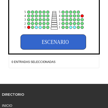
5
5
4
4
3
3
2
2
1
1
ESCENARIO
0 ENTRADAS SELECCIONADAS
DIRECTORIO
INICIO