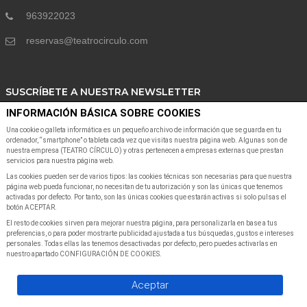
963922023
reservas@teatrocirculo.com
SUSCRÍBETE A NUESTRA NEWSLETTER
INFORMACIÓN BÁSICA SOBRE COOKIES
Suscribete a nuestra Newsletter para recibir las últimas noticias y ofertas
Una cookie o galleta informática es un pequeño archivo de información que se guarda en tu
ordenador, “smartphone” o tableta cada vez que visitas nuestra página web. Algunas son de
nuestra empresa (TEATRO CÍRCULO) y otras pertenecen a empresas externas que prestan
servicios para nuestra página web.
Las cookies pueden ser de varios tipos: las cookies técnicas son necesarias para que nuestra
página web pueda funcionar, no necesitan de tu autorización y son las únicas que tenemos
activadas por defecto. Por tanto, son las únicas cookies que estarán activas si solo pulsas el
botón ACEPTAR.
SUSCRIBIR A NEWSLETTER
El resto de cookies sirven para mejorar nuestra página, para personalizarla en base a tus
preferencias, o para poder mostrarte publicidad ajustada a tus búsquedas, gustos e intereses
personales. Todas ellas las tenemos desactivadas por defecto, pero puedes activarlas en
nuestro apartado CONFIGURACIÓN DE COOKIES.
Servientradas
©Copyright
2026
All Rights Reserved
Aceptar