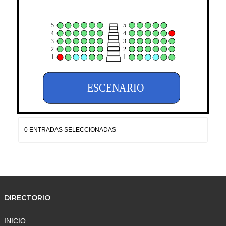
5
5
4
4
3
3
2
2
1
1
ESCENARIO
0 ENTRADAS SELECCIONADAS
DIRECTORIO
INICIO