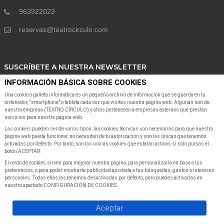
963922023
reservas@teatrocirculo.com
SUSCRÍBETE A NUESTRA NEWSLETTER
INFORMACIÓN BÁSICA SOBRE COOKIES
Suscribete a nuestra Newsletter para recibir las últimas noticias y ofertas
Una cookie o galleta informática es un pequeño archivo de información que se guarda en tu
ordenador, “smartphone” o tableta cada vez que visitas nuestra página web. Algunas son de
nuestra empresa (TEATRO CÍRCULO) y otras pertenecen a empresas externas que prestan
servicios para nuestra página web.
Las cookies pueden ser de varios tipos: las cookies técnicas son necesarias para que nuestra
página web pueda funcionar, no necesitan de tu autorización y son las únicas que tenemos
activadas por defecto. Por tanto, son las únicas cookies que estarán activas si solo pulsas el
botón ACEPTAR.
SUSCRIBIR A NEWSLETTER
El resto de cookies sirven para mejorar nuestra página, para personalizarla en base a tus
preferencias, o para poder mostrarte publicidad ajustada a tus búsquedas, gustos e intereses
personales. Todas ellas las tenemos desactivadas por defecto, pero puedes activarlas en
nuestro apartado CONFIGURACIÓN DE COOKIES.
Servientradas
©Copyright
2026
All Rights Reserved
Aceptar