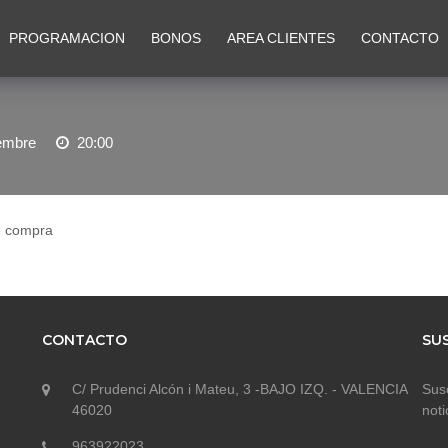
PROGRAMACION
BONOS
AREA CLIENTES
CONTACTO
iembre
20:00
e compra
CONTACTO
SU
C/ Prudenci Alcón i Mateu, 3 -BAJO IZQ. - VALENCIA
Susc
46020
noti
963922023