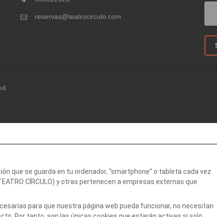
reservas@teatrocirculo.com
ed
ción que se guarda en tu ordenador, “smartphone” o tableta cada vez
 (TEATRO CÍRCULO) y otras pertenecen a empresas externas que
necesarias para que nuestra página web pueda funcionar, no necesitan
to. Por tanto, son las únicas cookies que estarán activas si solo