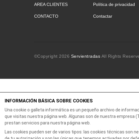
AREA CLIENTES
Política de privacidad
CONTACTO
Contactar
©Copyright
2026
Servientradas
All Rights Reserv
INFORMACIÓN BÁSICA SOBRE COOKIES
Una cookie o galleta informática es un pequeño archivo de informa
que visitas nuestra página web. Algunas son de nuestra empresa
prestan servicios para nuestra página web.
Las cookies pueden ser de varios tipos: las cookies técnicas son 
de tu autorización y son las únicas que tenemos activadas por defec