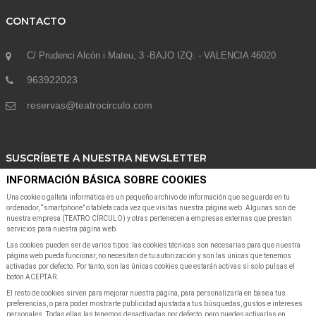
CONTACTO
C/ Prudenci Alcón i Mateu, 3 -BAJO IZQ. - VALENCIA 46020
963922023
reservas@teatrocirculo.com
SUSCRÍBETE A NUESTRA NEWSLETTER
INFORMACIÓN BÁSICA SOBRE COOKIES
Suscribete a nuestra Newsletter para recibir las últimas noticias y ofertas
Una cookie o galleta informática es un pequeño archivo de información que se guarda en tu
ordenador, “smartphone” o tableta cada vez que visitas nuestra página web. Algunas son de
nuestra empresa (TEATRO CÍRCULO) y otras pertenecen a empresas externas que prestan
servicios para nuestra página web.
Las cookies pueden ser de varios tipos: las cookies técnicas son necesarias para que nuestra
página web pueda funcionar, no necesitan de tu autorización y son las únicas que tenemos
activadas por defecto. Por tanto, son las únicas cookies que estarán activas si solo pulsas el
botón ACEPTAR.
SUSCRIBIR A NEWSLETTER
El resto de cookies sirven para mejorar nuestra página, para personalizarla en base a tus
preferencias, o para poder mostrarte publicidad ajustada a tus búsquedas, gustos e intereses
personales. Todas ellas las tenemos desactivadas por defecto, pero puedes activarlas en