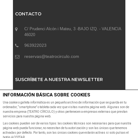
CONTACTO
C/ Prudenci Alcón i Mateu, 3 -BAJO IZQ. - VALENCIA
46020
963922023
reservas@teatrocirculo.com
SUSCRÍBETE A NUESTRA NEWSLETTER
INFORMACIÓN BÁSICA SOBRE COOKIES
Suscribete a nuestra Newsletter para recibir las últimas
noticias y ofertas
Una cookie o galleta informática es un pequeño archivo de información que se guarda en tu
ordenador, “smartphone” o tableta cada vez que visitas nuestra página web. Algunas son de
nuestra empresa (TEATRO CÍRCULO) y otras pertenecen a empresas externas que prestan
servicios para nuestra página web.
Las cookies pueden ser de varios tipos: las cookies técnicas son necesarias para que nuestra
página web pueda funcionar, no necesitan de tu autorización y son las únicas que tenemos
activadas por defecto. Por tanto, son las únicas cookies que estarán activas si solo pulsas el
botón ACEPTAR.