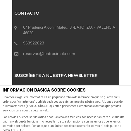
CONTACTO
C/ Prudenci Alcón i Mateu, 3 -BAJO IZQ. - VALENCIA
46020
963922023
reservas@teatrocirculo.com
SUSCRÍBETE A NUESTRA NEWSLETTER
INFORMACIÓN BÁSICA SOBRE COOKIES
Suscribete a nuestra Newsletter para recibir las últimas
noticias y ofertas
Una cookie o galleta informática es un pequeño archivo de información que se guarda en tu
ordenador, “smartphone” o tableta cada vez que visitas nuestra página web. Algunas son de
nuestra empresa (TEATRO CÍRCULO) y otras pertenecen a empresas externas que prestan
servicios para nuestra página web.
Las cookies pueden ser de varios tipos: las cookies técnicas son necesarias para que nuestra
página web pueda funcionar, no necesitan de tu autorización y son las únicas que tenemos
activadas por defecto. Por tanto, son las únicas cookies que estarán activas si solo pulsas el
botón ACEPTAR.