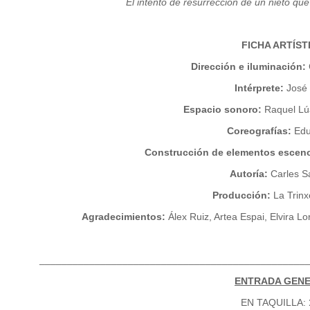
El intento de resurrección de un nieto qu
FICHA ARTÍST
Dirección e iluminación:
Intérprete:
José 
Espacio sonoro:
Raquel Lú
Coreografías:
Edu
Construcción de elementos esceno
Autoría:
Carles S
Producción:
La Trinx
Agradecimientos:
Álex Ruiz, Artea Espai, Elvira Lo
________________________________________________
ENTRADA GEN
EN TAQUILLA: